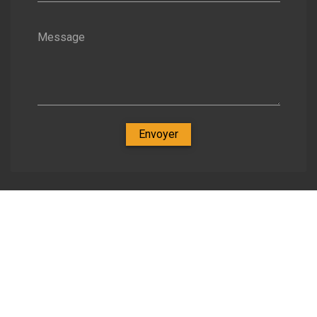
Message
Envoyer
Nos spécialités
-
Zone d'intervention