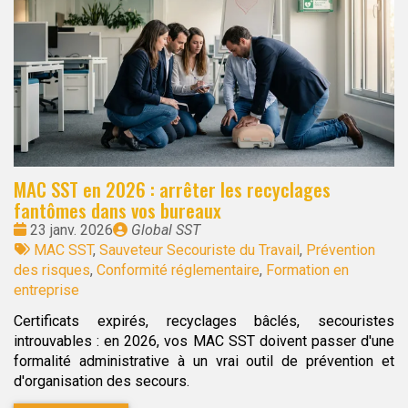
MAC SST en 2026 : arrêter les recyclages
fantômes dans vos bureaux
Date
Publié
23 janv. 2026
Global SST
:
Tags
par
MAC SST
,
Sauveteur Secouriste du Travail
,
Prévention
:
des risques
,
Conformité réglementaire
,
Formation en
entreprise
Certificats expirés, recyclages bâclés, secouristes
introuvables : en 2026, vos MAC SST doivent passer d'une
formalité administrative à un vrai outil de prévention et
d'organisation des secours.