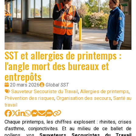
SST et allergies de printemps :
l'angle mort des bureaux et
entrepôts
Date
Publié
20 mars 2026
Global SST
:
Tags
par
Sauveteur Secouriste du Travail
,
Allergies de printemps
,
:
Prévention des risques
,
Organisation des secours
,
Santé au
travail
Chaque printemps, les chiffres explosent : rhinites, crises
d'asthme, conjonctivites. Et au milieu de ce ballet de
pollens, vos
Sauveteurs Secouristes du Travail