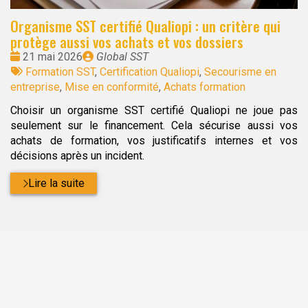
Organisme SST certifié Qualiopi : un critère qui
protège aussi vos achats et vos dossiers
Date
Publié
21 mai 2026
Global SST
:
Tags
par
Formation SST
,
Certification Qualiopi
,
Secourisme en
:
entreprise
,
Mise en conformité
,
Achats formation
Choisir un organisme SST certifié Qualiopi ne joue pas
seulement sur le financement. Cela sécurise aussi vos
achats de formation, vos justificatifs internes et vos
décisions après un incident.
Lire la suite