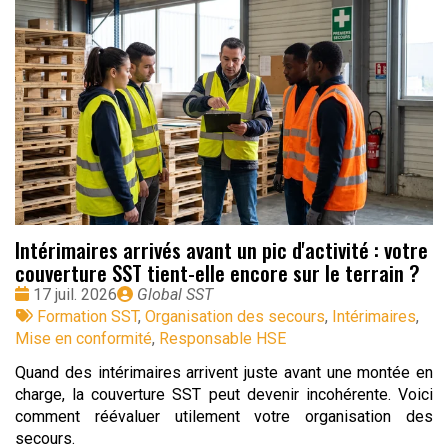
Intérimaires arrivés avant un pic d'activité : votre
couverture SST tient-elle encore sur le terrain ?
Date
Publié
17 juil. 2026
Global SST
:
Tags
par
Formation SST
,
Organisation des secours
,
Intérimaires
,
:
Mise en conformité
,
Responsable HSE
Quand des intérimaires arrivent juste avant une montée en
charge, la couverture SST peut devenir incohérente. Voici
comment réévaluer utilement votre organisation des
secours.