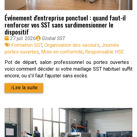
Événement d'entreprise ponctuel : quand faut-il
renforcer vos SST sans surdimensionner le
dispositif
Date
Publié
27 juil. 2026
Global SST
:
Tags
par
Formation SST
,
Organisation des secours
,
Journée
:
portes ouvertes
,
Mise en conformité
,
Responsable HSE
Pot de départ, salon professionnel ou portes ouvertes :
voici comment décider si votre maillage SST habituel suffit
encore, ou s'il faut l'ajuster sans excès.
Lire la suite