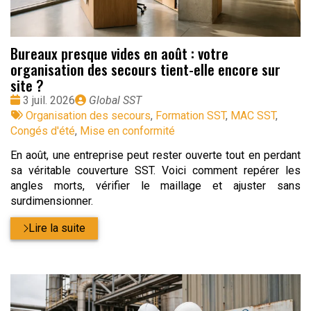
Bureaux presque vides en août : votre
organisation des secours tient-elle encore sur
site ?
Date
Publié
3 juil. 2026
Global SST
:
Tags
par
Organisation des secours
,
Formation SST
,
MAC SST
,
:
Congés d'été
,
Mise en conformité
En août, une entreprise peut rester ouverte tout en perdant
sa véritable couverture SST. Voici comment repérer les
angles morts, vérifier le maillage et ajuster sans
surdimensionner.
Lire la suite