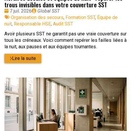
trous invisibles dans votre couverture SST
Date
Publié
7 juil. 2026
Global SST
:
Tags
par
Organisation des secours
,
Formation SST
,
Équipe de
:
nuit
,
Responsable HSE
,
Audit SST
Avoir plusieurs SST ne garantit pas une vraie couverture sur
tous les créneaux. Voici comment repérer les failles liées à
la nuit, aux pauses et aux équipes tournantes.
Lire la suite