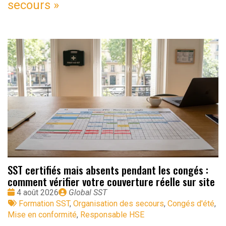
secours
»
SST certifiés mais absents pendant les congés :
comment vérifier votre couverture réelle sur site
Date
Publié
4 août 2026
Global SST
:
Tags
par
Formation SST
,
Organisation des secours
,
Congés d'été
,
:
Mise en conformité
,
Responsable HSE