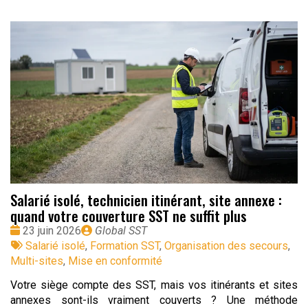
Salarié isolé, technicien itinérant, site annexe :
quand votre couverture SST ne suffit plus
Date
Publié
23 juin 2026
Global SST
:
Tags
par
Salarié isolé
,
Formation SST
,
Organisation des secours
,
:
Multi-sites
,
Mise en conformité
Votre siège compte des SST, mais vos itinérants et sites
annexes sont-ils vraiment couverts ? Une méthode