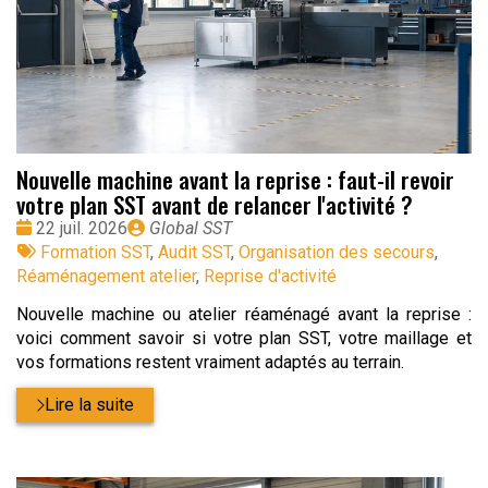
Nouvelle machine avant la reprise : faut-il revoir
votre plan SST avant de relancer l'activité ?
Date
Publié
22 juil. 2026
Global SST
:
Tags
par
Formation SST
,
Audit SST
,
Organisation des secours
,
:
Réaménagement atelier
,
Reprise d'activité
Nouvelle machine ou atelier réaménagé avant la reprise :
voici comment savoir si votre plan SST, votre maillage et
vos formations restent vraiment adaptés au terrain.
Lire la suite