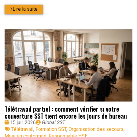
Lire la suite
Télétravail partiel : comment vérifier si votre
couverture SST tient encore les jours de bureau
Date
Publié
15 juil. 2026
Global SST
:
Tags
par
Télétravail
,
Formation SST
,
Organisation des secours
,
:
Mise en conformité
,
Responsable HSE