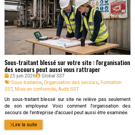
Sous-traitant blessé sur votre site : l'organisation
des secours peut aussi vous rattraper
Date
Publié
25 juin 2026
Global SST
:
Tags
par
Sous-traitance
,
Organisation des secours
,
Formation
:
SST
,
Mise en conformité
,
Audit SST
Un sous-traitant blessé sur site ne relève pas seulement
de son employeur. Voici comment l'organisation des
secours de l'entreprise d'accueil peut aussi être examinée.
Lire la suite