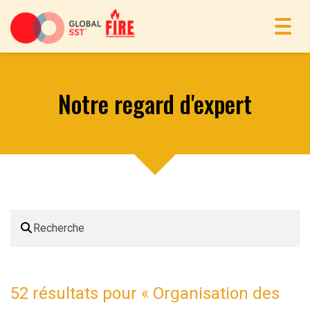
Toggl
navig
Notre regard d'expert
52 résultats pour «
Organisation des