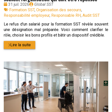
Date
Publié
31 juil. 2026
Global SST
:
Tags
par
Formation SST
,
Organisation des secours
,
:
Responsabilité employeur
,
Responsable RH
,
Audit SST
Le refus d'un salarié pour la formation SST révèle souvent
une désignation mal préparée. Voici comment clarifier le
rôle, choisir les bons profils et bâtir un dispositif crédible.
Lire la suite