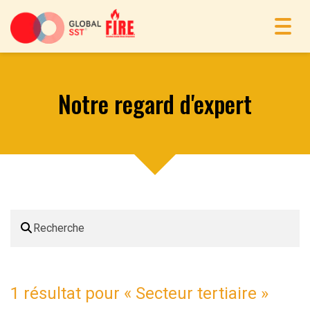
Toggl
navig
Notre regard d'expert
1 résultat pour «
Secteur tertiaire
»