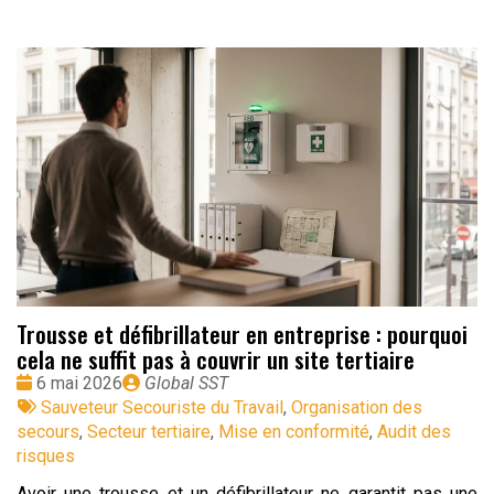
Trousse et défibrillateur en entreprise : pourquoi
cela ne suffit pas à couvrir un site tertiaire
Date
Publié
6 mai 2026
Global SST
:
Tags
par
Sauveteur Secouriste du Travail
,
Organisation des
:
secours
,
Secteur tertiaire
,
Mise en conformité
,
Audit des
risques
Avoir une trousse et un défibrillateur ne garantit pas une