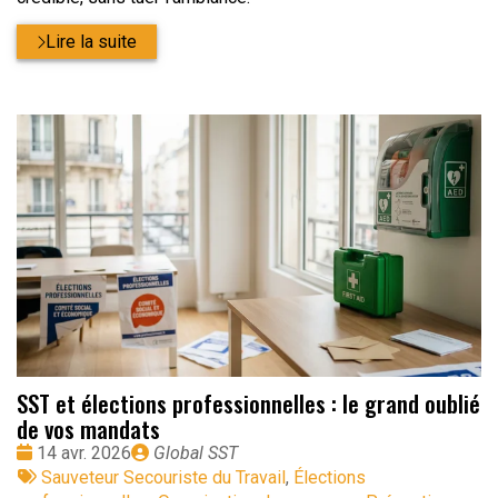
Lire la suite
SST et élections professionnelles : le grand oublié
de vos mandats
Date
Publié
14 avr. 2026
Global SST
:
Tags
par
Sauveteur Secouriste du Travail
,
Élections