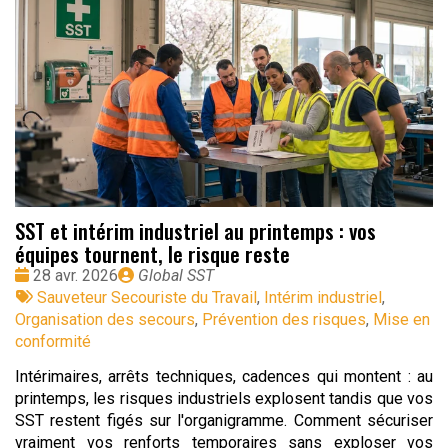
SST et intérim industriel au printemps : vos
équipes tournent, le risque reste
Date
Publié
28 avr. 2026
Global SST
:
Tags
par
Sauveteur Secouriste du Travail
,
Intérim industriel
,
:
Organisation des secours
,
Prévention des risques
,
Mise en
conformité
Intérimaires, arrêts techniques, cadences qui montent : au
printemps, les risques industriels explosent tandis que vos
SST restent figés sur l'organigramme. Comment sécuriser
vraiment vos renforts temporaires sans exploser vos