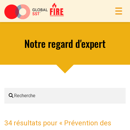
Toggl
navig
Notre regard d'expert
34 résultats pour «
Prévention des