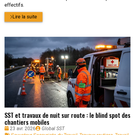
effectifs.
Lire la suite
SST et travaux de nuit sur route : le blind spot des
chantiers mobiles
Date
Publié
23 avr. 2026
Global SST
:
Tags
par