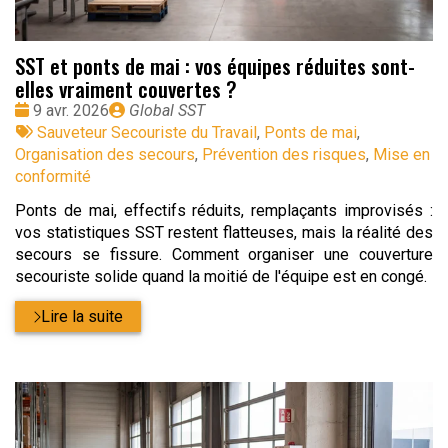
SST et ponts de mai : vos équipes réduites sont-
elles vraiment couvertes ?
Date
Publié
9 avr. 2026
Global SST
:
Tags
par
Sauveteur Secouriste du Travail
,
Ponts de mai
,
:
Organisation des secours
,
Prévention des risques
,
Mise en
conformité
Ponts de mai, effectifs réduits, remplaçants improvisés :
vos statistiques SST restent flatteuses, mais la réalité des
secours se fissure. Comment organiser une couverture
secouriste solide quand la moitié de l'équipe est en congé.
Lire la suite