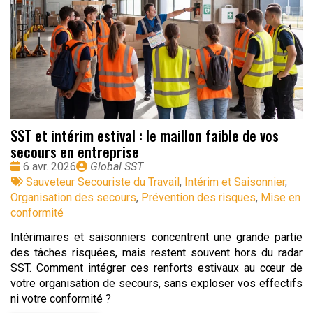
SST et intérim estival : le maillon faible de vos
secours en entreprise
Date
Publié
6 avr. 2026
Global SST
:
Tags
par
Sauveteur Secouriste du Travail
,
Intérim et Saisonnier
,
:
Organisation des secours
,
Prévention des risques
,
Mise en
conformité
Intérimaires et saisonniers concentrent une grande partie
des tâches risquées, mais restent souvent hors du radar
SST. Comment intégrer ces renforts estivaux au cœur de
votre organisation de secours, sans exploser vos effectifs
ni votre conformité ?