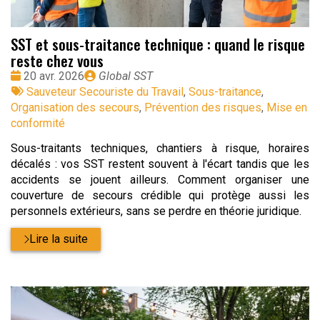
SST et sous-traitance technique : quand le risque
reste chez vous
Date
Publié
20 avr. 2026
Global SST
:
Tags
par
Sauveteur Secouriste du Travail
,
Sous-traitance
,
:
Organisation des secours
,
Prévention des risques
,
Mise en
conformité
Sous-traitants techniques, chantiers à risque, horaires
décalés : vos SST restent souvent à l'écart tandis que les
accidents se jouent ailleurs. Comment organiser une
couverture de secours crédible qui protège aussi les
personnels extérieurs, sans se perdre en théorie juridique.
Lire la suite