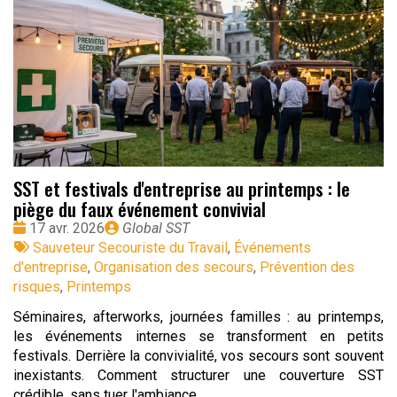
SST et festivals d'entreprise au printemps : le
piège du faux événement convivial
Date
Publié
17 avr. 2026
Global SST
:
Tags
par
Sauveteur Secouriste du Travail
,
Événements
:
d'entreprise
,
Organisation des secours
,
Prévention des
risques
,
Printemps
Séminaires, afterworks, journées familles : au printemps,
les événements internes se transforment en petits
festivals. Derrière la convivialité, vos secours sont souvent
inexistants. Comment structurer une couverture SST
crédible, sans tuer l'ambiance.