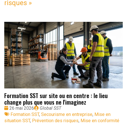
risques
»
Formation SST sur site ou en centre : le lieu
change plus que vous ne l'imaginez
Date
Publié
26 mai 2026
Global SST
:
Tags
par
Formation SST
,
Secourisme en entreprise
,
Mise en
:
situation SST
,
Prévention des risques
,
Mise en conformité