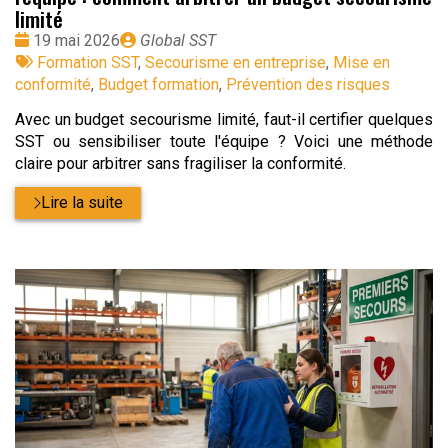
limité
Date
Publié
19 mai 2026
Global SST
:
Tags
par
Formation SST
,
Secourisme en entreprise
,
Mise en
:
conformité
,
Budget formation
,
Prévention des risques
Avec un budget secourisme limité, faut-il certifier quelques
SST ou sensibiliser toute l'équipe ? Voici une méthode
claire pour arbitrer sans fragiliser la conformité.
Lire la suite