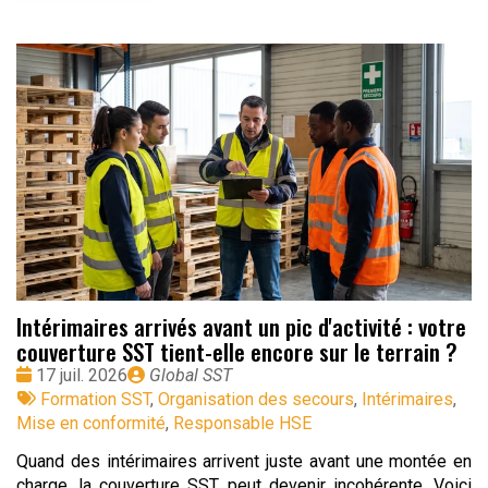
Intérimaires arrivés avant un pic d'activité : votre
couverture SST tient-elle encore sur le terrain ?
Date
Publié
17 juil. 2026
Global SST
:
Tags
par
Formation SST
,
Organisation des secours
,
Intérimaires
,
:
Mise en conformité
,
Responsable HSE
Quand des intérimaires arrivent juste avant une montée en
charge, la couverture SST peut devenir incohérente. Voici