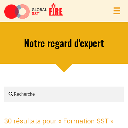
Toggl
navig
Notre regard d'expert
30 résultats pour «
Formation SST
»