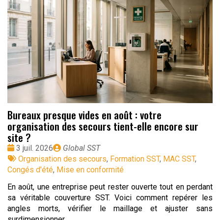
Bureaux presque vides en août : votre
organisation des secours tient-elle encore sur
site ?
Date
Publié
3 juil. 2026
Global SST
:
Tags
par
Organisation des secours
,
Formation SST
,
MAC SST
,
:
Congés d'été
,
Mise en conformité
En août, une entreprise peut rester ouverte tout en perdant
sa véritable couverture SST. Voici comment repérer les
angles morts, vérifier le maillage et ajuster sans
surdimensionner.