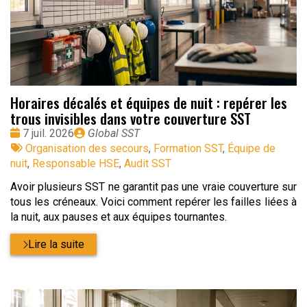
Horaires décalés et équipes de nuit : repérer les
trous invisibles dans votre couverture SST
Date
Publié
7 juil. 2026
Global SST
:
Tags
par
Organisation des secours
,
Formation SST
,
Équipe de
:
nuit
,
Responsable HSE
,
Audit SST
Avoir plusieurs SST ne garantit pas une vraie couverture sur
tous les créneaux. Voici comment repérer les failles liées à
la nuit, aux pauses et aux équipes tournantes.
Lire la suite