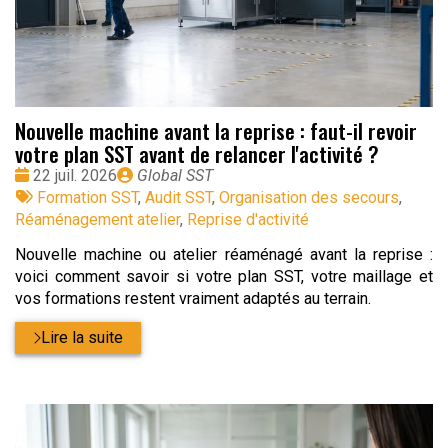
Nouvelle machine avant la reprise : faut-il revoir
votre plan SST avant de relancer l'activité ?
Date
Publié
22 juil. 2026
Global SST
:
Tags
par
Formation SST
,
Audit SST
,
Organisation des secours
,
:
Réaménagement atelier
,
Reprise d'activité
Nouvelle machine ou atelier réaménagé avant la reprise :
voici comment savoir si votre plan SST, votre maillage et
vos formations restent vraiment adaptés au terrain.
Lire la suite