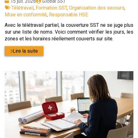
Date
Publié
15 juil. 2026
Global SST
:
Tags
par
Télétravail
,
Formation SST
,
Organisation des secours
,
:
Mise en conformité
,
Responsable HSE
Avec le télétravail partiel, la couverture SST ne se juge plus
sur une liste de noms. Voici comment vérifier les jours, les
zones et les horaires réellement couverts sur site.
Lire la suite