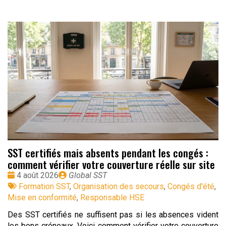
SST certifiés mais absents pendant les congés :
comment vérifier votre couverture réelle sur site
Date
Publié
4 août 2026
Global SST
:
Tags
par
Formation SST
,
Organisation des secours
,
Congés d'été
,
:
Mise en conformité
,
Responsable HSE
Des SST certifiés ne suffisent pas si les absences vident
les bons créneaux. Voici comment vérifier votre couverture