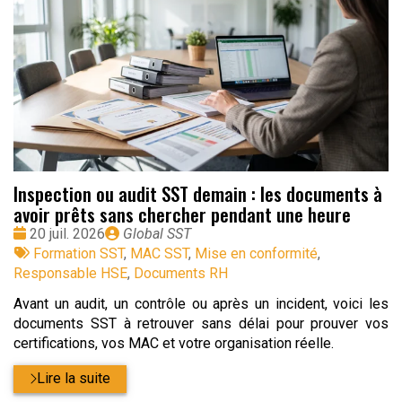
Inspection ou audit SST demain : les documents à
avoir prêts sans chercher pendant une heure
Date
Publié
20 juil. 2026
Global SST
:
Tags
par
Formation SST
,
MAC SST
,
Mise en conformité
,
:
Responsable HSE
,
Documents RH
Avant un audit, un contrôle ou après un incident, voici les
documents SST à retrouver sans délai pour prouver vos
certifications, vos MAC et votre organisation réelle.
Lire la suite