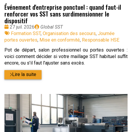
Événement d'entreprise ponctuel : quand faut-il
renforcer vos SST sans surdimensionner le
dispositif
Date
Publié
27 juil. 2026
Global SST
:
Tags
par
Formation SST
,
Organisation des secours
,
Journée
:
portes ouvertes
,
Mise en conformité
,
Responsable HSE
Pot de départ, salon professionnel ou portes ouvertes :
voici comment décider si votre maillage SST habituel suffit
encore, ou s'il faut l'ajuster sans excès.
Lire la suite