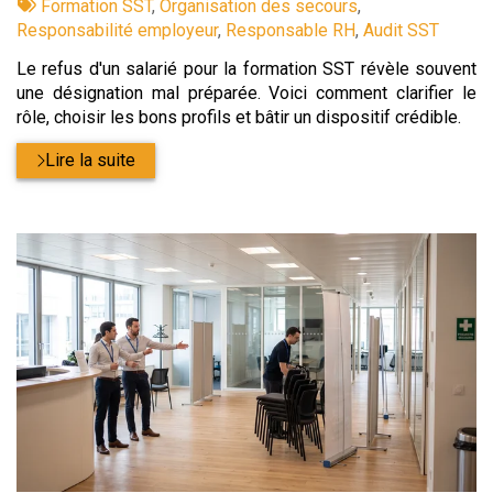
:
Tags
par
Formation SST
,
Organisation des secours
,
:
Responsabilité employeur
,
Responsable RH
,
Audit SST
Le refus d'un salarié pour la formation SST révèle souvent
une désignation mal préparée. Voici comment clarifier le
rôle, choisir les bons profils et bâtir un dispositif crédible.
Lire la suite