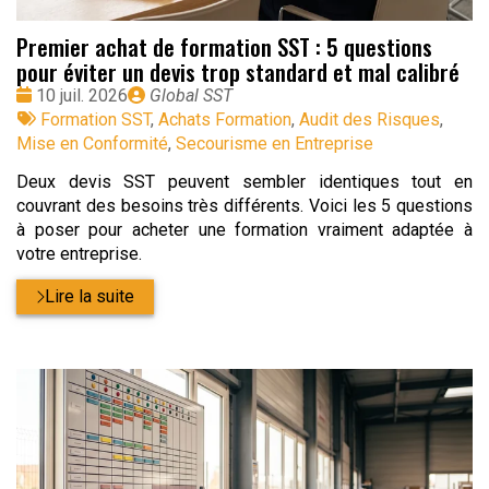
Premier achat de formation SST : 5 questions
pour éviter un devis trop standard et mal calibré
Date
Publié
10 juil. 2026
Global SST
:
Tags
par
Formation SST
,
Achats Formation
,
Audit des Risques
,
:
Mise en Conformité
,
Secourisme en Entreprise
Deux devis SST peuvent sembler identiques tout en
couvrant des besoins très différents. Voici les 5 questions
à poser pour acheter une formation vraiment adaptée à
votre entreprise.
Lire la suite