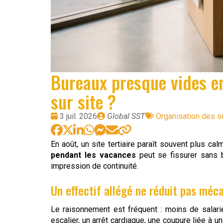
Bureaux presque vides en
sur site ?
Date
Publié
Tags
3 juil. 2026
Global SST
Organisation des s
:
par
:
En août, un site tertiaire paraît souvent plus cal
pendant les vacances
peut se fissurer sans br
impression de continuité.
Un effectif allégé ne réduit pas méc
Le raisonnement est fréquent : moins de salarié
escalier, un arrêt cardiaque, une coupure liée à 