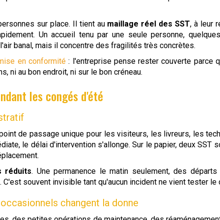
rsonnes sur place. Il tient au
maillage réel des SST
, à leur 
rapidement. Un accueil tenu par une seule personne, quelques
air banal, mais il concentre des fragilités très concrètes.
 mise en conformité
: l'entreprise pense rester couverte parce 
s, ni au bon endroit, ni sur le bon créneau.
ndant les congés d'été
tratif
e point de passage unique pour les visiteurs, les livreurs, les tec
ate, le délai d'intervention s'allonge. Sur le papier, deux SST s
déplacement.
s réduits
. Une permanence le matin seulement, des départs 
. C'est souvent invisible tant qu'aucun incident ne vient tester le 
s occasionnels changent la donne
ques, des petites opérations de maintenance, des réaménagement