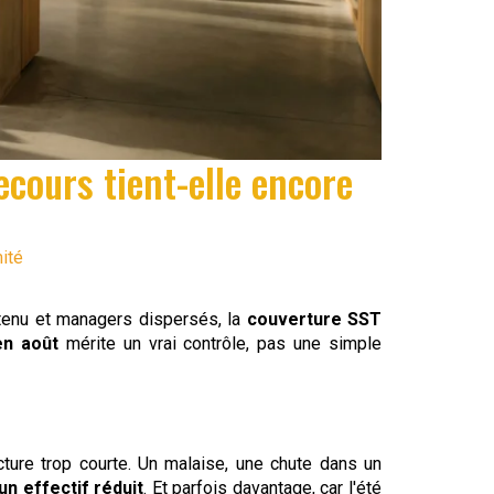
cours tient-elle encore
ité
ntenu et managers dispersés, la
couverture SST
en août
mérite un vrai contrôle, pas une simple
cture trop courte. Un malaise, une chute dans un
un effectif réduit
. Et parfois davantage, car l'été