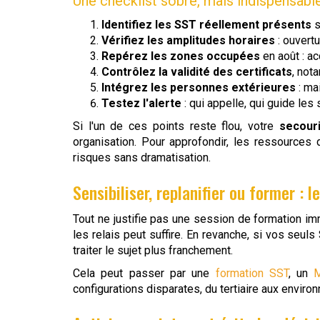
Une checklist sobre, mais indispensabl
Identifiez les SST réellement présents
s
Vérifiez les amplitudes horaires
: ouvertu
Repérez les zones occupées
en août : ac
Contrôlez la validité des certificats
, not
Intégrez les personnes extérieures
: ma
Testez l'alerte
: qui appelle, qui guide les
Si l'un de ces points reste flou, votre
secour
organisation. Pour approfondir, les ressources d
risques sans dramatisation.
Sensibiliser, replanifier ou former : 
Tout ne justifie pas une session de formation im
les relais peut suffire. En revanche, si vos seuls
traiter le sujet plus franchement.
Cela peut passer par une
formation SST
, un
M
configurations disparates, du tertiaire aux envir