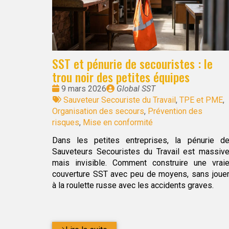
SST et pénurie de secouristes : le
trou noir des petites équipes
Date
Publié
9 mars 2026
Global SST
:
Tags
par
Sauveteur Secouriste du Travail
,
TPE et PME
,
:
Organisation des secours
,
Prévention des
risques
,
Mise en conformité
Dans les petites entreprises, la pénurie d
Sauveteurs Secouristes du Travail est massiv
mais invisible. Comment construire une vrai
couverture SST avec peu de moyens, sans joue
à la roulette russe avec les accidents graves.