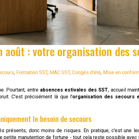
 août : votre organisation des se
ecours
,
Formation SST
,
MAC SST
,
Congés d'été
,
Mise en conform
me. Pourtant, entre
absences estivales des SST
, accueil mai
uit. C'est précisément là que l'
organisation des secours 
aniquement le besoin de secours
s présents, donc moins de risques. En pratique, c'est une le
une petite manutention de fortune - tout cela reste possible avec