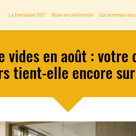
La formation SST
Mise en conformité
Qui sommes-nou
 vides en août : votre 
s tient-elle encore sur