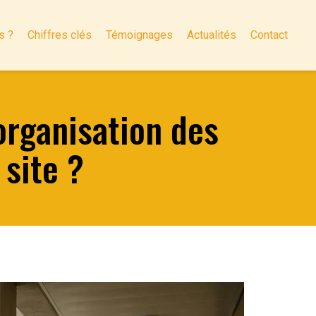
s ?
Chiffres clés
Témoignages
Actualités
Contact
organisation des
 site ?