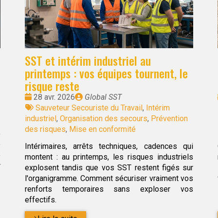
SST et intérim industriel au
printemps : vos équipes tournent, le
risque reste
Date
Publié
28 avr. 2026
Global SST
:
Tags
par
Sauveteur Secouriste du Travail
,
Intérim
:
industriel
,
Organisation des secours
,
Prévention
des risques
,
Mise en conformité
e
e
Intérimaires, arrêts techniques, cadences qui
e
montent : au printemps, les risques industriels
r
explosent tandis que vos SST restent figés sur
l'organigramme. Comment sécuriser vraiment vos
renforts temporaires sans exploser vos
effectifs.