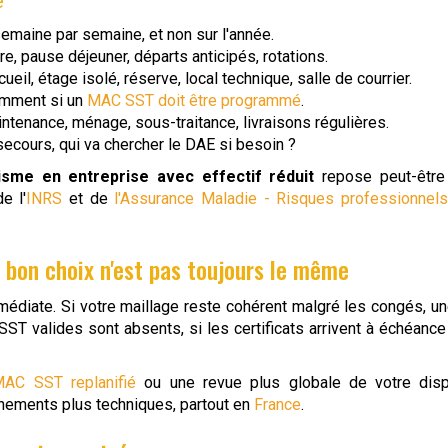
e
emaine par semaine, et non sur l'année.
re, pause déjeuner, départs anticipés, rotations.
cueil, étage isolé, réserve, local technique, salle de courrier.
amment si un
MAC SST doit être programmé
.
intenance, ménage, sous-traitance, livraisons régulières.
 secours, qui va chercher le DAE si besoin ?
isme en entreprise avec effectif réduit
repose peut-être 
e l'
INRS
et de
l'Assurance Maladie - Risques professionnel
le bon choix n'est pas toujours le même
médiate. Si votre maillage reste cohérent malgré les congés, u
 SST valides sont absents, si les certificats arrivent à échéance 
AC SST replanifié
ou une revue plus globale de votre dis
onnements plus techniques, partout en
France
.