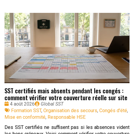
SST certifiés mais absents pendant les congés :
comment vérifier votre couverture réelle sur site
Date
Publié
4 août 2026
Global SST
:
Tags
par
Formation SST
,
Organisation des secours
,
Congés d'été
,
:
Mise en conformité
,
Responsable HSE
Des SST certifiés ne suffisent pas si les absences vident
les bons créneaux. Voici comment vérifier votre couverture