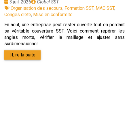
Date
Publié
3 juil. 2026
Global SST
:
Tags
par
Organisation des secours
,
Formation SST
,
MAC SST
,
:
Congés d'été
,
Mise en conformité
En août, une entreprise peut rester ouverte tout en perdant
sa véritable couverture SST. Voici comment repérer les
angles morts, vérifier le maillage et ajuster sans
surdimensionner.
Lire la suite