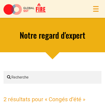
Toggl
navig
Notre regard d'expert
2 résultats pour «
Congés d'été
»