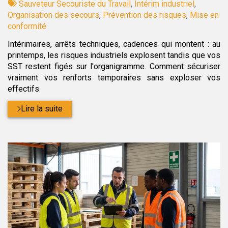
:
Tags
par
Sauveteur Secouriste du Travail
,
Intérim industriel
,
:
Organisation des secours
,
Prévention des risques
,
Mise en
conformité
Intérimaires, arrêts techniques, cadences qui montent : au
printemps, les risques industriels explosent tandis que vos
SST restent figés sur l'organigramme. Comment sécuriser
vraiment vos renforts temporaires sans exploser vos
effectifs.
Lire la suite