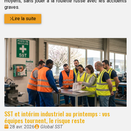
moyens, sans jouer à la roulette russe avec les accidents
graves.
Lire la suite
SST et intérim industriel au printemps : vos
équipes tournent, le risque reste
Date
Publié
28 avr. 2026
Global SST