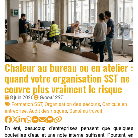
Chaleur au bureau ou en atelier :
quand votre organisation SST ne
couvre plus vraiment le risque
Date
Publié
8 juin 2026
Global SST
:
Tags
par
Formation SST
,
Organisation des secours
,
Canicule en
:
entreprise
,
Audit des risques
,
Santé au travail
En été, beaucoup d'entreprises pensent que quelques
bouteilles d'eau et une note interne suffisent. Pourtant, en