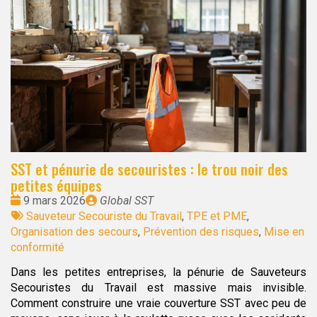
SST et pénurie de secouristes : le trou noir des
petites équipes
Date
Publié
9 mars 2026
Global SST
:
Tags
par
Sauveteur Secouriste du Travail
,
TPE et PME
,
:
Organisation des secours
,
Prévention des risques
,
Mise en
conformité
Dans les petites entreprises, la pénurie de Sauveteurs
Secouristes du Travail est massive mais invisible.
Comment construire une vraie couverture SST avec peu de