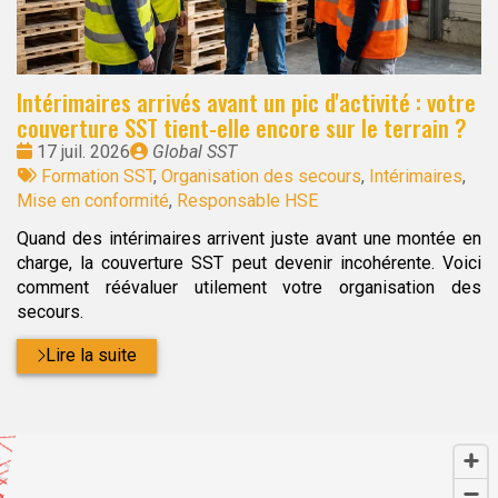
Intérimaires arrivés avant un pic d'activité : votre
couverture SST tient-elle encore sur le terrain ?
Date
Publié
17 juil. 2026
Global SST
:
Tags
par
Formation SST
,
Organisation des secours
,
Intérimaires
,
:
Mise en conformité
,
Responsable HSE
Quand des intérimaires arrivent juste avant une montée en
charge, la couverture SST peut devenir incohérente. Voici
comment réévaluer utilement votre organisation des
secours.
Lire la suite