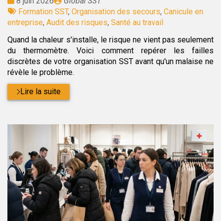
Date
Publié
8 juin 2026
Global SST
:
Tags
par
Formation SST
,
Organisation des secours
,
Canicule en
:
entreprise
,
Audit des risques
,
Santé au travail
Quand la chaleur s'installe, le risque ne vient pas seulement
du thermomètre. Voici comment repérer les failles
discrètes de votre organisation SST avant qu'un malaise ne
révèle le problème.
Lire la suite