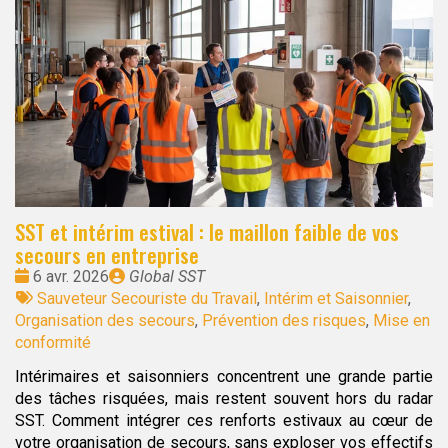
SST et intérim estival : le maillon faible de vos
secours en entreprise
Date
Publié
6 avr. 2026
Global SST
:
Tags
par
Sauveteur Secouriste du Travail
,
Intérim et Saisonnier
,
:
Organisation des secours
,
Prévention des risques
,
Mise en
conformité
Intérimaires et saisonniers concentrent une grande partie
des tâches risquées, mais restent souvent hors du radar
SST. Comment intégrer ces renforts estivaux au cœur de
votre organisation de secours, sans exploser vos effectifs