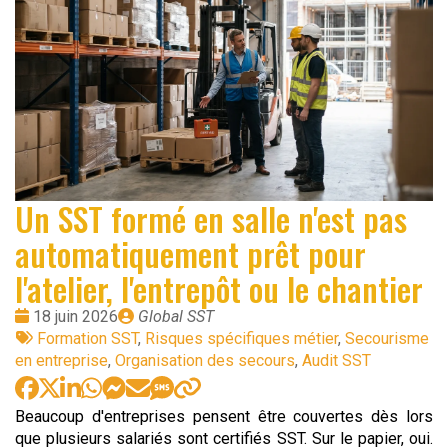
Un SST formé en salle n'est pas
automatiquement prêt pour
l'atelier, l'entrepôt ou le chantier
Date
Publié
18 juin 2026
Global SST
:
Tags
par
Formation SST
,
Risques spécifiques métier
,
Secourisme
:
en entreprise
,
Organisation des secours
,
Audit SST
Beaucoup d'entreprises pensent être couvertes dès lors
que plusieurs salariés sont certifiés SST. Sur le papier, oui.