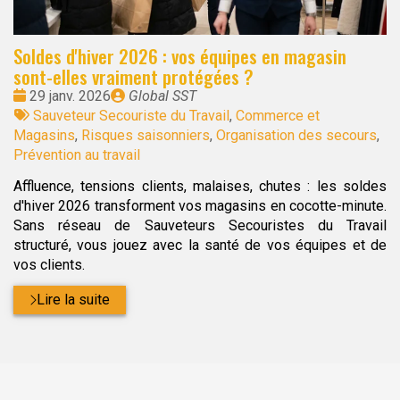
Soldes d'hiver 2026 : vos équipes en magasin
sont-elles vraiment protégées ?
Date
Publié
29 janv. 2026
Global SST
:
Tags
par
Sauveteur Secouriste du Travail
,
Commerce et
:
Magasins
,
Risques saisonniers
,
Organisation des secours
,
Prévention au travail
Affluence, tensions clients, malaises, chutes : les soldes
d'hiver 2026 transforment vos magasins en cocotte-minute.
Sans réseau de Sauveteurs Secouristes du Travail
structuré, vous jouez avec la santé de vos équipes et de
vos clients.
Lire la suite