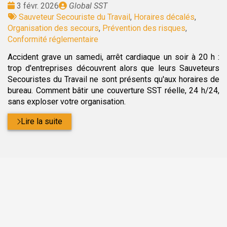
Date
Publié
3 févr. 2026
Global SST
:
Tags
par
Sauveteur Secouriste du Travail
,
Horaires décalés
,
:
Organisation des secours
,
Prévention des risques
,
Conformité réglementaire
Accident grave un samedi, arrêt cardiaque un soir à 20 h :
trop d'entreprises découvrent alors que leurs Sauveteurs
Secouristes du Travail ne sont présents qu'aux horaires de
bureau. Comment bâtir une couverture SST réelle, 24 h/24,
sans exploser votre organisation.
Lire la suite