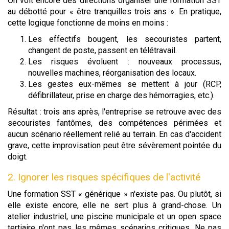
On voit encore des directions organiser une formation SST
au débotté pour « être tranquilles trois ans ». En pratique,
cette logique fonctionne de moins en moins :
Les effectifs bougent, les secouristes partent,
changent de poste, passent en télétravail.
Les risques évoluent : nouveaux processus,
nouvelles machines, réorganisation des locaux.
Les gestes eux-mêmes se mettent à jour (RCP,
défibrillateur, prise en charge des hémorragies, etc.).
Résultat : trois ans après, l'entreprise se retrouve avec des
secouristes fantômes, des compétences périmées et
aucun scénario réellement relié au terrain. En cas d'accident
grave, cette improvisation peut être sévèrement pointée du
doigt.
2. Ignorer les risques spécifiques de l'activité
Une formation SST « générique » n'existe pas. Ou plutôt, si
elle existe encore, elle ne sert plus à grand-chose. Un
atelier industriel, une piscine municipale et un open space
tertiaire n'ont pas les mêmes scénarios critiques. Ne pas