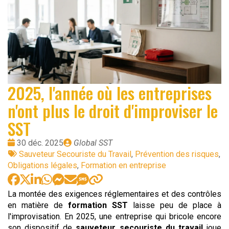
2025, l'année où les entreprises
n'ont plus le droit d'improviser le
SST
Date
Publié
30 déc. 2025
Global SST
:
Tags
par
Sauveteur Secouriste du Travail
,
Prévention des risques
,
:
Obligations légales
,
Formation en entreprise
La montée des exigences réglementaires et des contrôles
en matière de
formation SST
laisse peu de place à
l'improvisation. En 2025, une entreprise qui bricole encore
son dispositif de
sauveteur secouriste du travail
joue