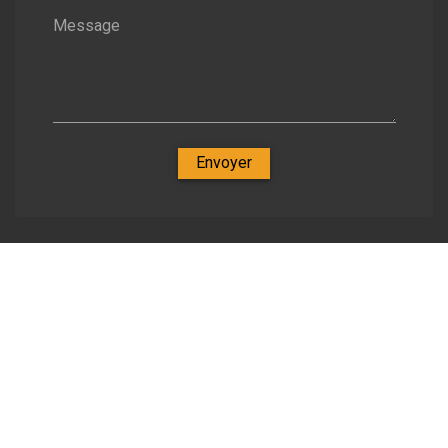
Message
Envoyer
Nos spécialités
-
Zone d'intervention
Nous soutenons une économie responsable