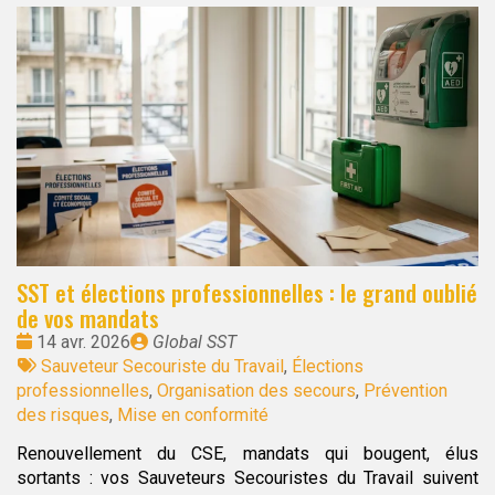
SST et élections professionnelles : le grand oublié
de vos mandats
Date
Publié
14 avr. 2026
Global SST
:
Tags
par
Sauveteur Secouriste du Travail
,
Élections
:
professionnelles
,
Organisation des secours
,
Prévention
des risques
,
Mise en conformité
Renouvellement du CSE, mandats qui bougent, élus
sortants : vos Sauveteurs Secouristes du Travail suivent