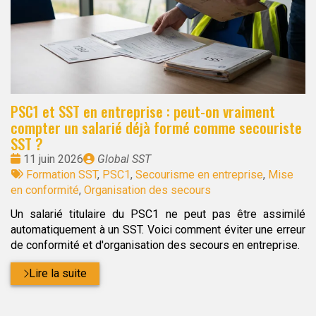
PSC1 et SST en entreprise : peut-on vraiment
compter un salarié déjà formé comme secouriste
SST ?
Date
Publié
11 juin 2026
Global SST
:
Tags
par
Formation SST
,
PSC1
,
Secourisme en entreprise
,
Mise
:
en conformité
,
Organisation des secours
Un salarié titulaire du PSC1 ne peut pas être assimilé
automatiquement à un SST. Voici comment éviter une erreur
de conformité et d'organisation des secours en entreprise.
Lire la suite