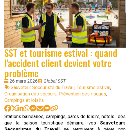
SST et tourisme estival : quand
l'accident client devient votre
problème
Date
Publié
26 mars 2026
Global SST
:
Tags
par
Sauveteur Secouriste du Travail
,
Tourisme estival
,
:
Organisation des secours
,
Prévention des risques
,
Campings et loisirs
Stations balnéaires, campings, parcs de loisirs, hôtels : dès
que la saison touristique démarre, vos
Sauveteurs
Secouristes du Travail
se retrouvent à gérer non