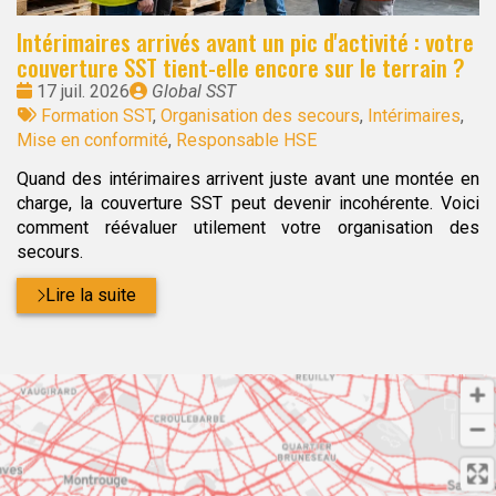
Intérimaires arrivés avant un pic d'activité : votre
couverture SST tient-elle encore sur le terrain ?
Date
Publié
17 juil. 2026
Global SST
:
Tags
par
Formation SST
,
Organisation des secours
,
Intérimaires
,
:
Mise en conformité
,
Responsable HSE
Quand des intérimaires arrivent juste avant une montée en
charge, la couverture SST peut devenir incohérente. Voici
comment réévaluer utilement votre organisation des
secours.
Lire la suite