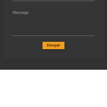
Message
Envoyer
Nos spécialités
-
Zone d'intervention