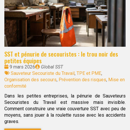
SST et pénurie de secouristes : le trou noir des
petites équipes
Date
Publié
9 mars 2026
Global SST
:
Tags
par
Sauveteur Secouriste du Travail
,
TPE et PME
,
:
Organisation des secours
,
Prévention des risques
,
Mise en
conformité
Dans les petites entreprises, la pénurie de Sauveteurs
Secouristes du Travail est massive mais invisible.
Comment construire une vraie couverture SST avec peu de
moyens, sans jouer à la roulette russe avec les accidents
graves.