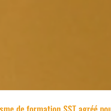
sme de formation SST
agréé po