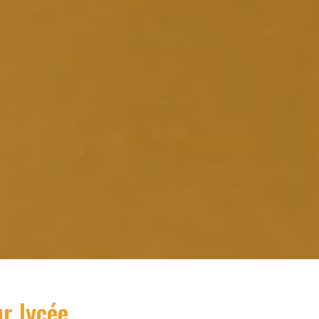
ur
lycée