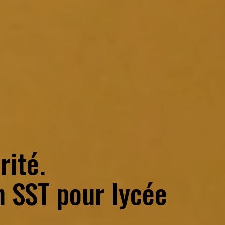
rité.
n SST
pour
lycée