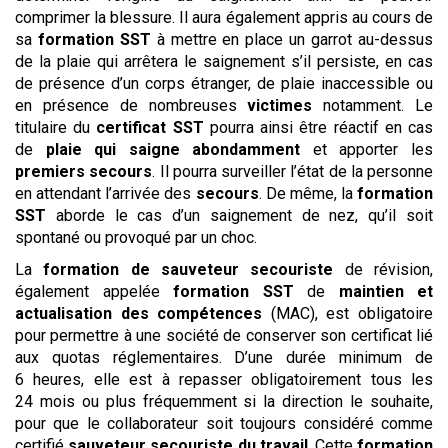
comprimer la blessure. Il aura également appris au cours de
sa
formation SST
à mettre en place un garrot au-dessus
de la plaie qui arrêtera le saignement s’il persiste, en cas
de présence d’un corps étranger, de plaie inaccessible ou
en présence de nombreuses
victimes
notamment. Le
titulaire du
certificat SST
pourra ainsi être réactif en cas
de
plaie qui saigne abondamment
et apporter les
premiers secours
. Il pourra surveiller l’état de la personne
en attendant l’arrivée des
secours
. De même, la
formation
SST
aborde le cas d’un saignement de nez, qu’il soit
spontané ou provoqué par un choc.
La
formation de sauveteur secouriste
de révision,
également appelée
formation SST
de
maintien et
actualisation des compétences
(MAC), est obligatoire
pour permettre à une société de conserver son certificat lié
aux quotas réglementaires. D’une durée minimum de
6 heures, elle est à repasser obligatoirement tous les
24 mois ou plus fréquemment si la direction le souhaite,
pour que le collaborateur soit toujours considéré comme
certifié
sauveteur
secouriste du travail
. Cette
formation