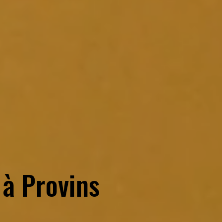
 à
Provins