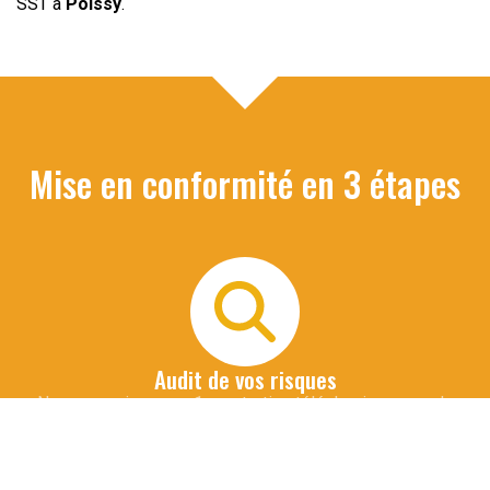
SST à
Poissy
.
Mise en conformité en 3 étapes
Audit de vos risques
Nous organisons un 1er entretien téléphonique avec le
commanditaire de la formation pour identifier les risques
spécifiques à votre métier et vos installations. Cette
démarche permet d'adapter le contenu de la formation qui