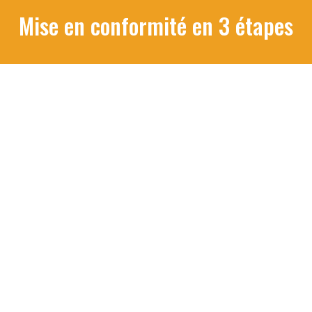
Mise en conformité en 3 étapes
Audit de vos risques
Nous organisons un 1er entretien téléphonique avec le
commanditaire de la formation pour identifier les risques
spécifiques à votre métier et vos installations. Cette
démarche permet d'adapter le contenu de la formation qui
sera dispensée à vos collaborateurs.