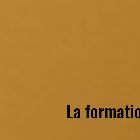
La formati