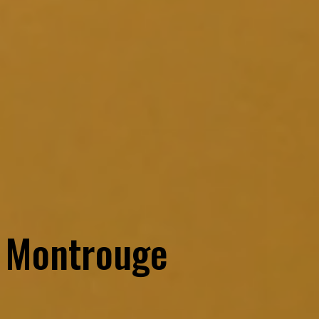
à
Montrouge