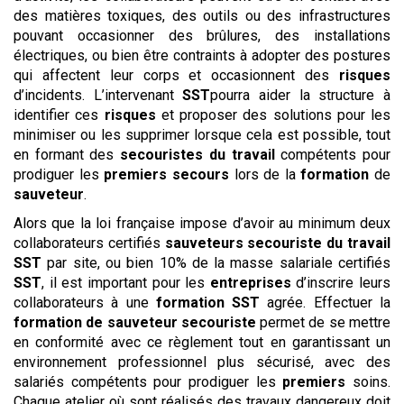
des matières toxiques, des outils ou des infrastructures
pouvant occasionner des brûlures, des installations
électriques, ou bien être contraints à adopter des postures
qui affectent leur corps et occasionnent des
risques
d’incidents. L’intervenant
SST
pourra aider la structure à
identifier ces
risques
et proposer des solutions pour les
minimiser ou les supprimer lorsque cela est possible, tout
en formant des
secouristes du travail
compétents pour
prodiguer les
premiers secours
lors de la
formation
de
sauveteur
.
Alors que la loi française impose d’avoir au minimum deux
collaborateurs certifiés
sauveteurs
secouriste du travail
SST
par site, ou bien 10% de la masse salariale certifiés
SST
, il est important pour les
entreprises
d’inscrire leurs
collaborateurs à une
formation SST
agrée. Effectuer la
formation de sauveteur secouriste
permet de se mettre
en conformité avec ce règlement tout en garantissant un
environnement professionnel plus sécurisé, avec des
salariés compétents pour prodiguer les
premiers
soins.
Chaque atelier où sont réalisés des travaux dangereux doit