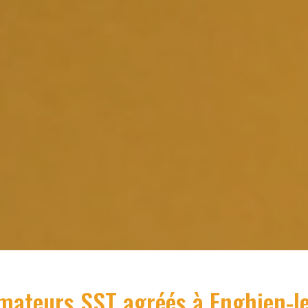
mateurs SST agréés à
Enghien-l