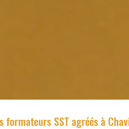
s formateurs SST agréés à
Chavi