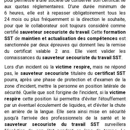
pour permettre à une société de conserver son certificat lié
aux quotas réglementaires. D’une durée minimum de
6 heures, elle est à repasser obligatoirement tous les
24 mois ou plus fréquemment si la direction le souhaite,
pour que le collaborateur soit toujours considéré comme
certifié
sauveteur
secouriste du travail
. Cette
formation
SST
de
maintien et actualisation des compétences
est
sanctionnée par deux épreuves qui donnent lieu la remise
du certificat valable 2 ans. Elle vient valider les
connaissances du
sauveteur
secouriste du travail
SST
.
Lors d’un incident où la
victime respire,
mais ne répond
pas, le
sauveteur secouriste
titulaire du
certificat SST
pourra, après une phase de protection et d’examen de la
zone d’incident, mettre la personne en position latérale de
sécurité. Quelle que soit l’origine de l’incident, si la
victime
respire
cette position lui permettra d’éviter l’étouffement
par un éventuel écoulement de liquides, et d’éviter la chute
en arrière de la langue. Elle sera ainsi mise en sécurité
jusqu’à l’arrivée des professionnels de la santé et le
sauveteur
secouriste du travail
SST
surveillera