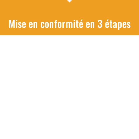
Mise en conformité en 3 étapes
Audit de vos risques
Nous organisons un 1er entretien téléphonique avec le
commanditaire de la formation pour identifier les risques
spécifiques à votre métier et vos installations. Cette
démarche permet d'adapter le contenu de la formation qui
sera dispensée à vos collaborateurs.