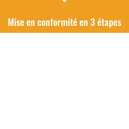
Mise en conformité en 3 étapes
Audit de vos risques
Nous organisons un 1er entretien téléphonique avec le
commanditaire de la formation pour identifier les risques
spécifiques à votre métier et vos installations. Cette
démarche permet d'adapter le contenu de la formation qui
sera dispensée à vos collaborateurs.