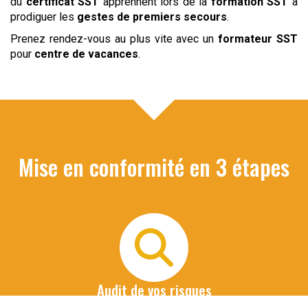
du
certificat SST
apprennent lors de la
formation SST
à
prodiguer les
gestes de premiers secours
.
Prenez rendez-vous au plus vite avec un
formateur SST
pour
centre de vacances
.
Mise en conformité en 3 étapes
Audit de vos risques
Nous organisons un 1er entretien téléphonique avec le