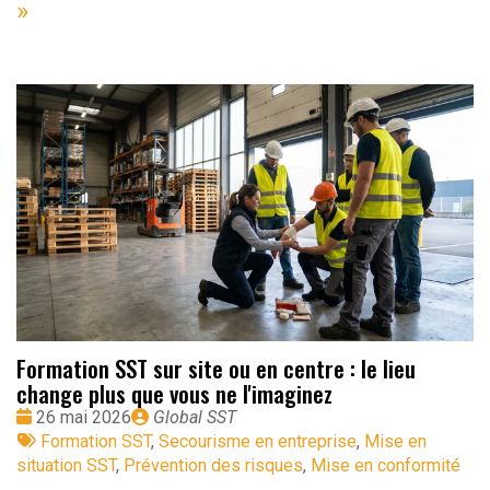
»
Formation SST sur site ou en centre : le lieu
change plus que vous ne l'imaginez
Date
Publié
26 mai 2026
Global SST
:
Tags
par
Formation SST
,
Secourisme en entreprise
,
Mise en
:
situation SST
,
Prévention des risques
,
Mise en conformité