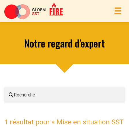
Toggl
navig
Notre regard d'expert
1 résultat pour «
Mise en situation SST