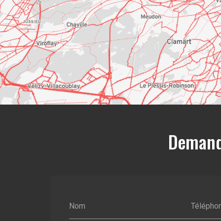
Demande
Nom
Télépho