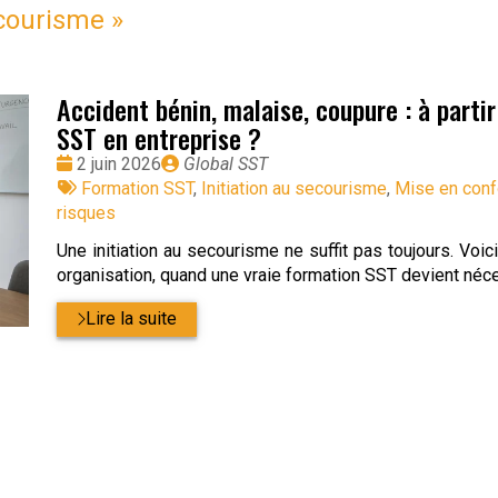
ecourisme
»
Accident bénin, malaise, coupure : à parti
SST en entreprise ?
Date
Publié
2 juin 2026
Global SST
:
Tags
par
Formation SST
,
Initiation au secourisme
,
Mise en conf
:
risques
Une initiation au secourisme ne suffit pas toujours. Voi
organisation, quand une vraie formation SST devient néce
Lire la suite